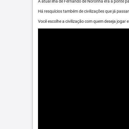
A atual ilha de Fernando de Noronha era a ponte par
Há resquícios também de civilizações que já passara
Você escolhe a civilização com quem deseja jogar e 