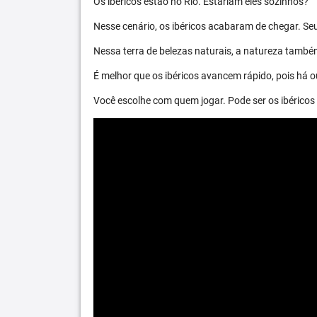
Os ibéricos estão no Rio. Estariam eles sozinhos?
Nesse cenário, os ibéricos acabaram de chegar. S
Nessa terra de belezas naturais, a natureza també
É melhor que os ibéricos avancem rápido, pois há ou
Você escolhe com quem jogar. Pode ser os ibéric