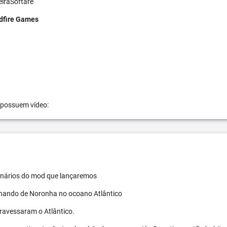
eiraSoftare
dfire Games
 possuem vídeo:
 cenários do mod que lançaremos
ernando de Noronha no ocoano Atlântico
travessaram o Atlântico.