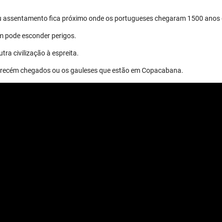
eu assentamento fica próximo onde os portugueses chegaram 1500 anos 
m pode esconder perigos.
tra civilização à espreita.
os recém chegados ou os gauleses que estão em Copacabana.