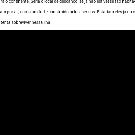
a o continente. Seria o local de descanço, se já não estivesse tão habita
m por ali, como um forte construído pelos ibéricos. Estariam eles já no 
tenta sobreviver nessa ilha.