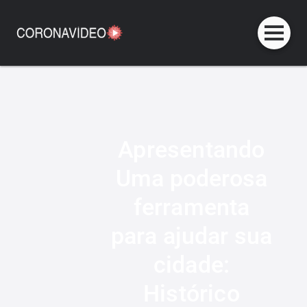
Apresentando
Uma poderosa
ferramenta
para ajudar sua
cidade:
Histórico