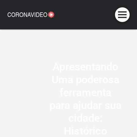
Apresentando
Uma poderosa
ferramenta
para ajudar sua
cidade:
Histórico