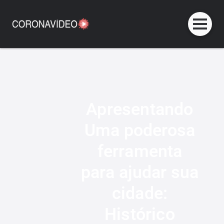
Apresentando
Uma poderosa
ferramenta
para ajudar sua
cidade:
Histórico