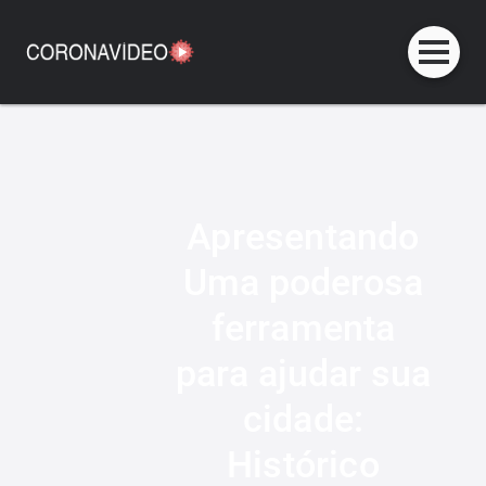
Apresentando
Uma poderosa
ferramenta
para ajudar sua
cidade:
Histórico