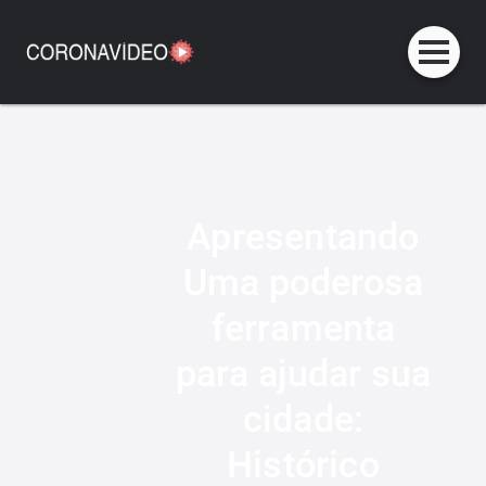
Apresentando
Uma poderosa
ferramenta
para ajudar sua
cidade:
Histórico